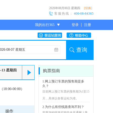
2026年08月06日
星期四
[切换]
客服热线：
400-08-84365
我的出行365
登录
注册
尊敬的会员
查询
8-13
星期四
购票指南
1.网上预订车票的预售期是多
久？
18:00-00:00）
目前网上预订车票的预售期为1至15
天，具体以各客运站为准。
2.为什么有些线路查询不到？
操作
您查询的线路可能尚未开通网上售