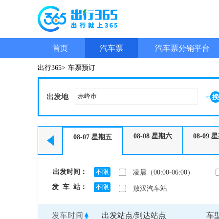
首页
汽车票
汽车票分销平台
出行365>
车票预订
出发地
08-08
星期六
08-09
星
08-07
星期五
出发时间：
不限
凌晨（00:00-06:00）
发 车 站：
不限
敖汉汽车站
发车时间
出发站点/到达站点
车