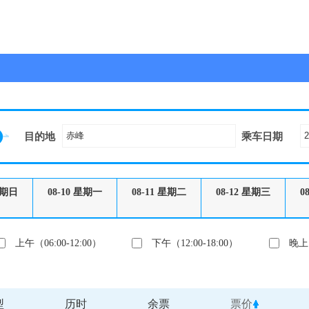
目的地
乘车日期
期日
08-10
星期一
08-11
星期二
08-12
星期三
0
上午（06:00-12:00）
下午（12:00-18:00）
晚上（
型
历时
余票
票价