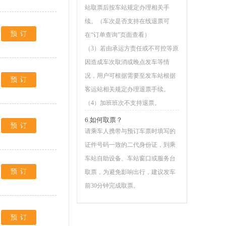
站取票后按车站规定办理相关手
续。（车次是否支持在线退票可
预订
在“订单查询”页面查看）
（3）若由承运方责任或不可控等原
因造成车次取消或晚点发车等情
况，用户可根据需要至发车站根据
预订
客运站相关规定办理退票手续。
（4）加班班次不支持退票。
6.如何取票？
预订
请乘车人携带与预订车票时填写的
证件号码一致的二代身份证，到乘
车站自助设备、车站窗口或服务台
预订
取票，为避免影响出行，建议发车
前30分钟完成取票。
预订