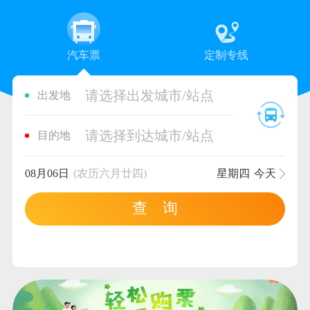
汽车票
定制专线
请选择出发城市/站点
出发地
请选择到达城市/站点
目的地
08月06日
(农历六月廿四)
星期四
今天
查 询