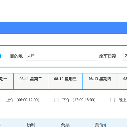
目的地
乘车日期
期一
08-11
星期二
08-12
星期三
08-13
星期四
0
上午（06:00-12:00）
下午（12:00-18:00）
晚上（
型
历时
余票
票价