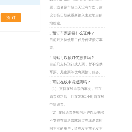
票，或者是车站当天没有车次，建
议切换日期或重新输入出发地目的
预订
地搜索。
3.预订车票需要什么证件？
目前只支持使用二代身份证预订车
票。
4.网站可以预订优惠票吗？
目前只支持预订成人票，暂不提供
军票、儿童票等优惠票预订服务。
5.可以在线申请退票吗？
（1） 支持在线退票的车次，可在
购票成功后，且在发车2小时前在线
申请退票。
（2）在线退票失败的用户以及购买
不支持在线退票或超过在线退票时
间车次的用户，请在发车前至发车