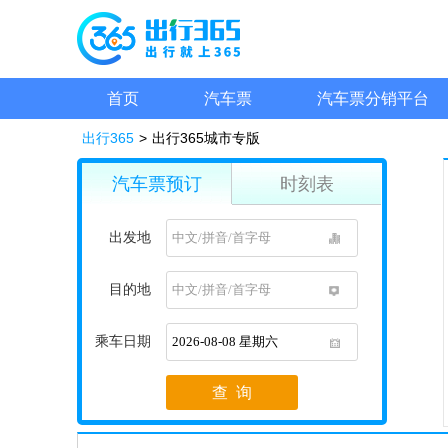
首页
汽车票
汽车票分销平台
出行365
>
出行365城市专版
汽车票预订
时刻表
出发地
1
目的地
1
乘车日期
1
查 询