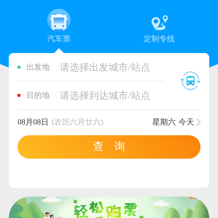
汽车票
定制专线
请选择出发城市/站点
出发地
请选择到达城市/站点
目的地
08月08日
(农历六月廿六)
星期六
今天
查 询