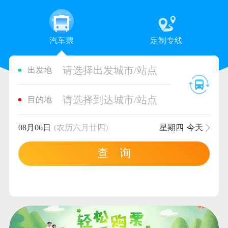
汽车票
定制专线
请选择出发城市/站点
出发地
请选择到达城市/站点
目的地
08月06日
(农历六月廿四)
星期四
今天
查 询