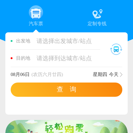
汽车票
定制专线
请选择出发城市/站点
出发地
请选择到达城市/站点
目的地
08月06日
(农历六月廿四)
星期四
今天
查 询