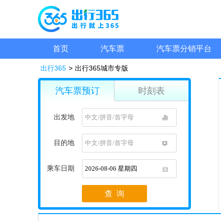
首页
汽车票
汽车票分销平台
出行365
>
出行365城市专版
汽车票预订
时刻表
出发地
1
目的地
1
乘车日期
1
查 询