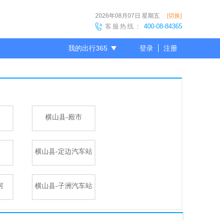
2026年08月07日
星期五
[切换]
客服热线：
400-08-84365
我的出行365
登录
注册
尊敬的会员
横山县-殿市
横山县-定边汽车站
河
横山县-子洲汽车站