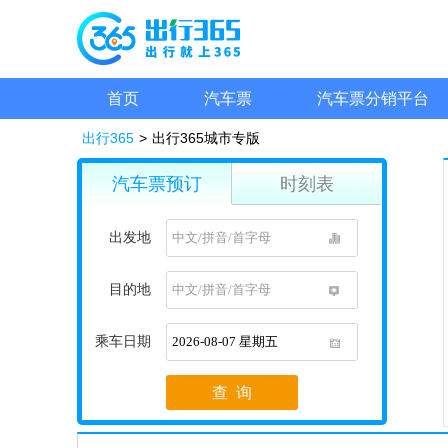
首页
汽车票
汽车票分销平台
出行365
>
出行365城市专版
汽车票预订
时刻表
出发地
1
目的地
1
乘车日期
1
查 询