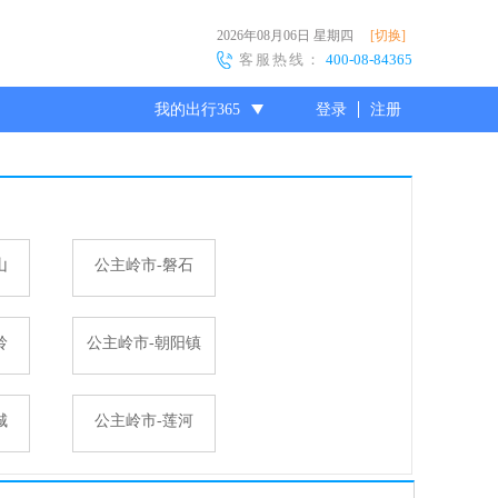
2026年08月06日
星期四
[切换]
客服热线：
400-08-84365
我的出行365
登录
注册
尊敬的会员
山
公主岭市-磐石
岭
公主岭市-朝阳镇
城
公主岭市-莲河