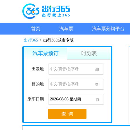
首页
汽车票
汽车票分销平台
出行365
>
出行365城市专版
汽车票预订
时刻表
出发地
1
目的地
1
乘车日期
1
查 询