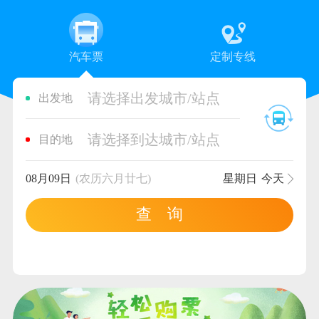
汽车票
定制专线
请选择出发城市/站点
出发地
请选择到达城市/站点
目的地
08月09日
(农历六月廿七)
星期日
今天
查 询