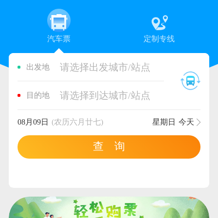
汽车票
定制专线
请选择出发城市/站点
出发地
请选择到达城市/站点
目的地
08月09日
(农历六月廿七)
星期日
今天
查 询