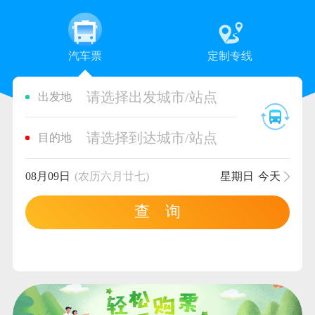
汽车票
定制专线
请选择出发城市/站点
出发地
请选择到达城市/站点
目的地
08月09日
(农历六月廿七)
星期日
今天
查 询