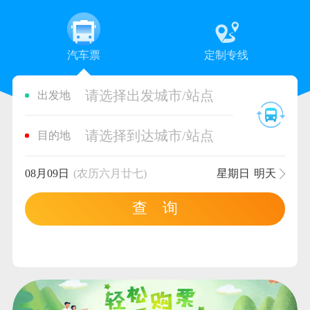
汽车票
定制专线
请选择出发城市/站点
出发地
请选择到达城市/站点
目的地
08月09日
(农历六月廿七)
星期日
明天
查 询