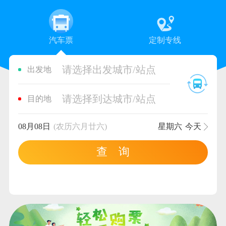
汽车票
定制专线
请选择出发城市/站点
出发地
请选择到达城市/站点
目的地
08月08日
(农历六月廿六)
星期六
今天
查 询