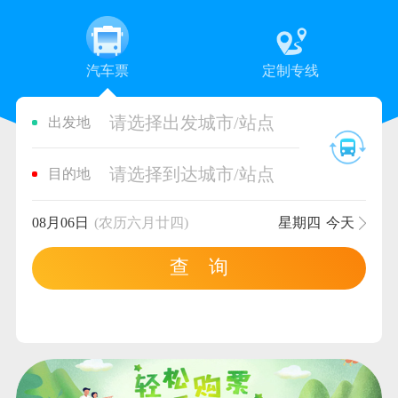
汽车票
定制专线
请选择出发城市/站点
出发地
请选择到达城市/站点
目的地
08月06日
(农历六月廿四)
星期四
今天
查 询