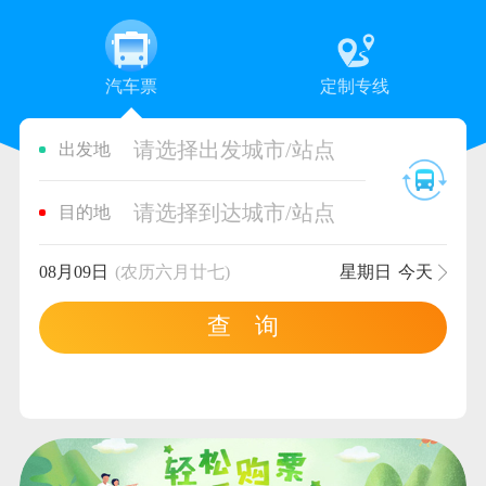
汽车票
定制专线
请选择出发城市/站点
出发地
请选择到达城市/站点
目的地
08月09日
(农历六月廿七)
星期日
今天
查 询