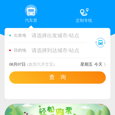
汽车票
定制专线
请选择出发城市/站点
出发地
请选择到达城市/站点
目的地
08月07日
(农历六月廿五)
星期五
今天
查 询